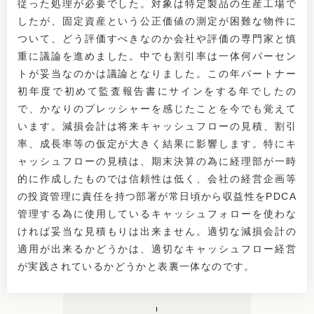
従った処理が必要でした。対象は特定製品の生産工場で
したが、固定資産という公正価値の測定が困難な物件に
ついて、どう評価すべきなのか会社や評価の専門家と慎
重に議論を進めました。中でも割引率は一体何パーセン
トが妥当なのかは議論となりました。この年パートナー
初年度で初めて監査報告書にサインをする年でしたの
で、かなりのプレッシャーを感じたことを今でも覚えて
います。減損会計は将来キャッシュフローの見積、割引
率、成長率等の仮定が大きく結果に影響します。特にキ
ャッシュフローの見積は、期末決算の為に経理部が一時
的に作成したものでは信頼性は低く、会社の経営企画等
の投資管理に責任を持つ部署が常日頃から収益性をPDCA
管理する為に使用しているキャッシュフォローを使わな
ければ妥当な見積もりは出来ません。適切な減損会計の
適用が出来るかどうかは、適切なキャッシュフロー経営
が実践されているかどうかと表裏一体なのです。